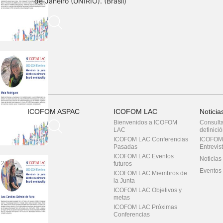
de Janeiro (UNIRIO). (Brasil)
ICOFOM ASPAC
ICOFOM LAC
Notici
Bienvenidos a ICOFOM
Consulta
LAC
definici
ICOFOM LAC Conferencias
ICOFOM 
Pasadas
Entrevis
ICOFOM LAC Eventos
Noticias
 2025-
futuros
Eventos 
ICOFOM LAC Miembros de
la Junta
ICOFOM LAC Objetivos y
metas
ICOFOM LAC Próximas
Conferencias