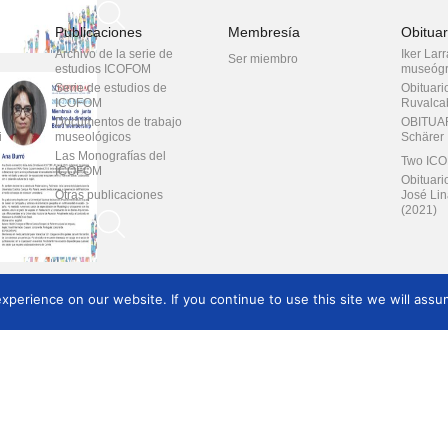
ICOFOM LAC ¿QUIÉNES
SOMOS?
Publicaciones
Membresía
Obituar
ICOFOM LAC y ICOFOM
ASPAC
Archivo de la serie de
Iker Lar
Ser miembro
estudios ICOFOM
museógr
Noticias del ICOFOM
LAC
Serie de estudios de
Obituari
ICOFOM
Ruvalca
ICOFOM LAC
PUBLICACIONES
Documentos de trabajo
OBITUAR
i
museológicos
Schärer
MEMBRESÍA
Las Monografías del
Two ICO
ICOFOM LAC Contactos
ICOFOM
Obituario
Otras publicaciones
José Lin
(2021)
Nuestros medios
les
Colaboraciones
Informa
perience on our website. If you continue to use this site we will assum
sociales
Politica de Privacidad
Sobre ICOFOM
DEL