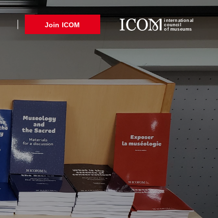
international
Join ICOM
council
of museums