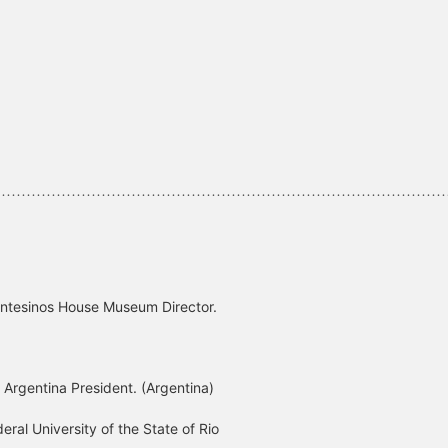
………………………………………………………………………………
ntesinos House Museum Director.
rgentina President. (Argentina)
l University of the State of Rio