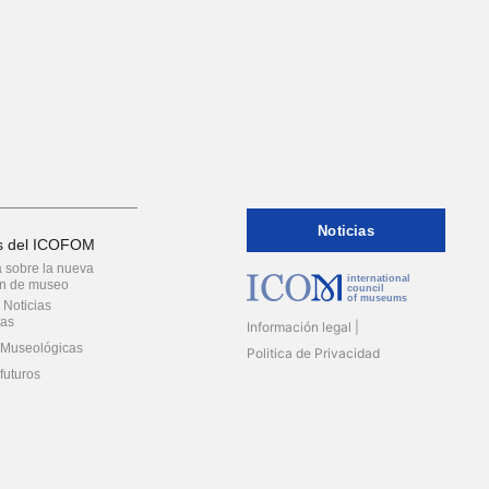
Noticias
as del ICOFOM
 sobre la nueva
international
ón de museo
council
of museums
Noticias
tas
Información legal
 Museológicas
Politica de Privacidad
futuros