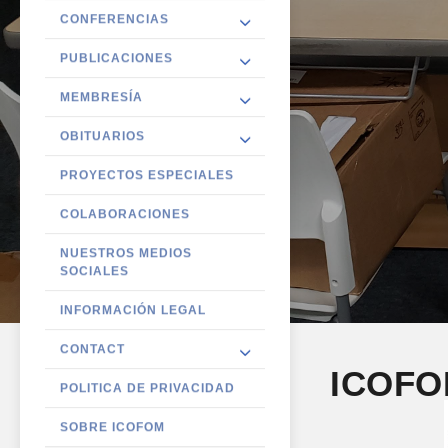
CONFERENCIAS
PUBLICACIONES
MEMBRESÍA
OBITUARIOS
PROYECTOS ESPECIALES
COLABORACIONES
NUESTROS MEDIOS
SOCIALES
INFORMACIÓN LEGAL
CONTACT
ICOFOM
POLITICA DE PRIVACIDAD
SOBRE ICOFOM