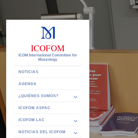
ICOFOM
ICOM International Committee for
Museology
NOTICIAS
AGENDA
¿QUIÉNES SOMOS?
ICOFOM ASPAC
ICOFOM LAC
NOTICIAS DEL ICOFOM