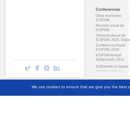
Conferencias
Otras reuniones
ICOFOM
Reunión anual de
ICOFOM
Simposio Anual de
ICOFOM, 2025, Duba
Conferencia Anual
ICOFOM, 2020
ICOFOM Annual
Symposium, 2014
Definiendo el museo
ICOFOM ANNUAL
SYMPOSIUM, 2019
ICOFOM ANNUAL
Proyectos Especia
SYMPOSIUM, 2009
We use cookies to ensure that we give you the best ex
ICOFOM ANNUAL
SYMPOSIUM, 2010
Contact
SIMPOSIUM ANUAL 
Contacto
ICOFOM 2013
ICOFOM ANNUAL
MEETING, 2008
ICOFOM ANNUAL
SYMPOSIUM, 2007