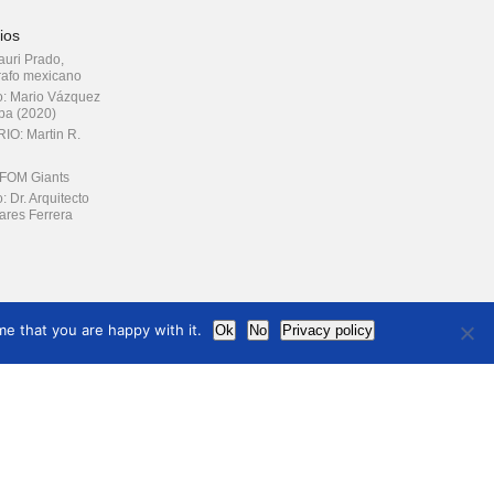
ios
rauri Prado,
afo mexicano
o: Mario Vázquez
ba (2020)
IO: Martin R.
FOM Giants
: Dr. Arquitecto
ares Ferrera
ción legal
e that you are happy with it.
Ok
No
Privacy policy