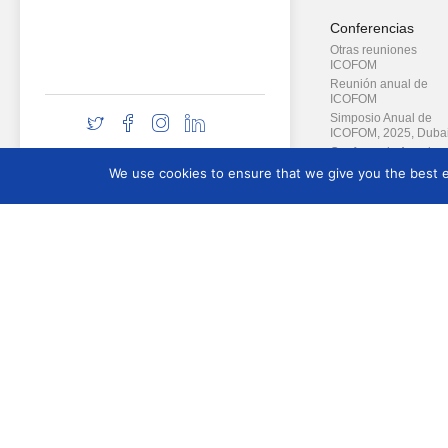
Conferencias
Otras reuniones
ICOFOM
Reunión anual de
ICOFOM
Simposio Anual de
ICOFOM, 2025, Duba
Conferencia Anual
ICOFOM, 2020
We use cookies to ensure that we give you the best ex
ICOFOM Annual
Symposium, 2014
Definiendo el museo
ICOFOM ANNUAL
SYMPOSIUM, 2019
ICOFOM ANNUAL
Proyectos Especia
SYMPOSIUM, 2009
ICOFOM ANNUAL
SYMPOSIUM, 2010
Contact
SIMPOSIUM ANUAL 
Contacto
ICOFOM 2013
ICOFOM ANNUAL
MEETING, 2008
ICOFOM ANNUAL
SYMPOSIUM, 2007
ICOFOM ANNUAL