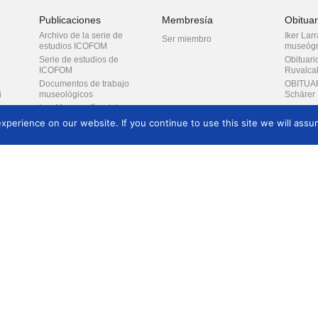
SOMOS?
Publicaciones
Membresía
Obituar
ICOFOM LAC y ICOFOM
ASPAC
Archivo de la serie de
Iker Lar
Ser miembro
estudios ICOFOM
museógr
Noticias del ICOFOM
LAC
Serie de estudios de
Obituari
ICOFOM
Ruvalca
ICOFOM LAC
PUBLICACIONES
Documentos de trabajo
OBITUAR
i
museológicos
Schärer
MEMBRESÍA
Las Monografías del
Two ICO
ICOFOM LAC Contactos
ICOFOM
perience on our website. If you continue to use this site we will assum
Obituario
Otras publicaciones
José Lin
(2021)
Nuestros medios
les
Colaboraciones
Informa
sociales
Politica de Privacidad
Sobre ICOFOM
DEL