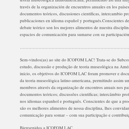
través de la organización de encuentros anuales en los países
documentos teóricos, discusiones científicas, intercambio pr
publicaciones en idioma español y portugués.Conscientes de
debate teórico son los mejores alimentos de nuestra disciplina
espacios de comunicación para sumarse con su participación
…………………………………………………………………
Sem-vindos(as) ao site do ICOFOM LAC! Trata-se do Subc
estudo, discussão e produção de teoria museológica na Amér
início, os objetivos do ICOFOM LAC foram promover e docum
da teoria museológica latino-americana, permitindo assim u
membros através da organização de encontros anuais nos paí
documentos teóricos; discussões científicas; intercâmbio prof
nos idiomas espanhol e português. Conscientes de que a pro
são os melhores alimentos de nossa disciplina, lhes convida
comunicação para somar – com sua participação e contribui
Bienvenidos a ICOFOM LAC