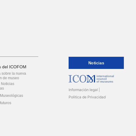
Noticias
as del ICOFOM
 sobre la nueva
international
ón de museo
council
of museums
Noticias
tas
Información legal
 Museológicas
Politica de Privacidad
futuros