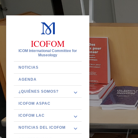
ICOFOM
ICOM International Committee for
Museology
NOTICIAS
AGENDA
¿QUIÉNES SOMOS?
ICOFOM ASPAC
ICOFOM LAC
NOTICIAS DEL ICOFOM