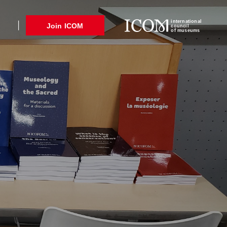
international
Join ICOM
council
of museums