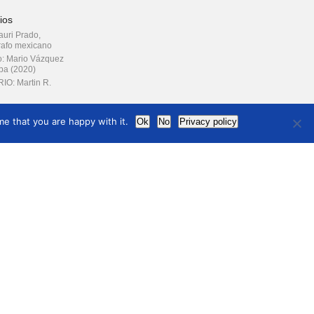
ios
rauri Prado,
afo mexicano
o: Mario Vázquez
ba (2020)
IO: Martin R.
FOM Giants
e that you are happy with it.
Ok
No
Privacy policy
: Dr. Arquitecto
ares Ferrera
ción legal